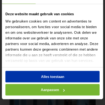
Tijdelijk extra
Deze website maakt gebruik van cookies
vermogen nodig?
We gebruiken cookies om content en advertenties te
personaliseren, om functies voor social media te bieden
Huur of lease eenvoudig
en om ons websiteverkeer te analyseren. Ook delen we
een batterij voor elk
informatie over uw gebruik van onze site met onze
project.
partners voor social media, adverteren en analyse. Deze
partners kunnen deze gegevens combineren met andere
Lees meer
informatie die u aan ze heeft verstrekt of die ze hebben
Of bel direct: 085 – 029 18
verzameld op basis van uw gebruik van hun services.
44
Alles toestaan
Aanpassen