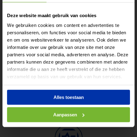
Tijdelijk extra
Batterijopslag
Deze website maakt gebruik van cookies
vermogen nodig?
We gebruiken cookies om content en advertenties te
Peak shaving, netontlasting en tijdelijke
personaliseren, om functies voor social media te bieden
Huur of lease eenvoudig
overbrugging.
en om ons websiteverkeer te analyseren. Ook delen we
een batterij voor elk
informatie over uw gebruik van onze site met onze
project.
partners voor social media, adverteren en analyse. Deze
partners kunnen deze gegevens combineren met andere
Lees meer
informatie die u aan ze heeft verstrekt of die ze hebben
Of bel direct: 085 – 029 18
verzameld op basis van uw gebruik van hun services.
44
Tijdelijke stroomvoorziening
Alles toestaan
Snel inzetbaar op elke locatie.
Aanpassen