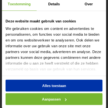
2.925 W
Toestemming
Details
Over
Afmetingen frame ingeklapt LxBxH
605 X 244 X 30 CM
Tijdelijk extra
Afmetingen frame UITgeklapt LxBxH
Deze website maakt gebruik van cookies
vermogen nodig?
605 x 282 x 152 CM
We gebruiken cookies om content en advertenties te
Gewicht
personaliseren, om functies voor social media te bieden
Huur of lease eenvoudig
760 KG
en om ons websiteverkeer te analyseren. Ook delen we
een batterij voor elk
informatie over uw gebruik van onze site met onze
Offerte
project.
partners voor social media, adverteren en analyse. Deze
Download
partners kunnen deze gegevens combineren met andere
Lees meer
informatie die u aan ze heeft verstrekt of die ze hebben
Of bel direct: 085 – 029 18
verzameld op basis van uw gebruik van hun services.
44
Alles toestaan
Aanpassen