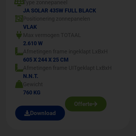
Type zonnepaneel
JA SOLAR 435W FULL BLACK
Positionering zonnepanelen
VLAK
Max vermogen TOTAAL
2.610 W
Afmetingen frame ingeklapt LxBxH
605 X 244 X 25 CM
Afmetingen frame UITgeklapt LxBxH
N.N.T.
Gewicht
760 KG
Offerte
Download