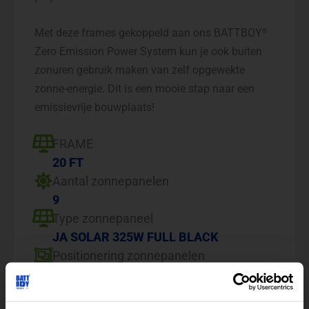
Met deze frames gekoppeld aan ons BATTBOY
®
Zero Emission Power System kun je ook buiten
zonuren gebruik maken van zelf opgewekte
zonne-energie. Dit is een mooie stap naar een
emissievrije bouwplaats!
FRAME
20 FT
Aantal zonnepanelen
9
Type zonnepaneel
JA SOLAR 325W FULL BLACK
Positionering zonnepanelen
ZUID
Max vermogen TOTAAL