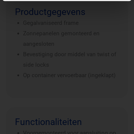
Productgegevens
Gegalvaniseerd frame
Zonnepanelen gemonteerd en
aangesloten
Bevestiging door middel van twist of
side locks
Op container vervoerbaar (ingeklapt)
Functionaliteiten
Voorgemonteerd voor aansluiting op