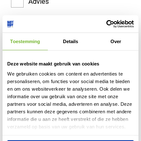
Advies
r
e
f
Oplossingen
t
:
Toestemming
Details
Over
U
w
Deze website maakt gebruik van cookies
b
We gebruiken cookies om content en advertenties te
e
personaliseren, om functies voor social media te bieden
r
en om ons websiteverkeer te analyseren. Ook delen we
i
informatie over uw gebruik van onze site met onze
c
partners voor social media, adverteren en analyse. Deze
h
partners kunnen deze gegevens combineren met andere
t
informatie die u aan ze heeft verstrekt of die ze hebben
verzameld op basis van uw gebruik van hun services.
N