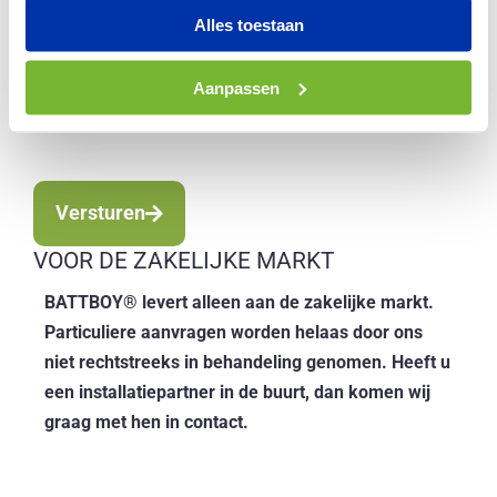
Ik wil graag op de hoogte
i
Alles toestaan
gehouden worden en
e
ontvang graag de
u
Aanpassen
nieuwsbrief
w
b
r
i
Versturen
e
f
VOOR DE ZAKELIJKE MARKT
BATTBOY® levert alleen aan de zakelijke markt.
Particuliere aanvragen worden helaas door ons
niet rechtstreeks in behandeling genomen. Heeft u
een installatiepartner in de buurt, dan komen wij
graag met hen in contact.