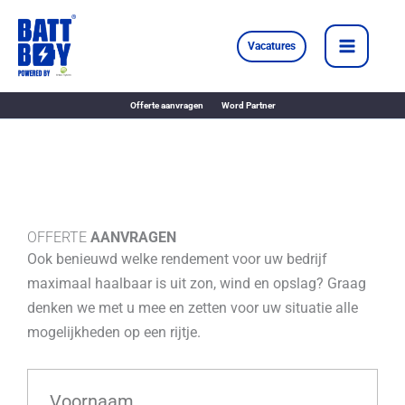
Ga
naar
Vacatures
de
inhoud
Offerte aanvragen
Word Partner
OFFERTE
AANVRAGEN
Ook benieuwd welke rendement voor uw bedrijf
maximaal haalbaar is uit zon, wind en opslag? Graag
denken we met u mee en zetten voor uw situatie alle
mogelijkheden op een rijtje.
V
o