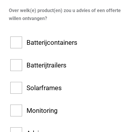
e
d
m
Over welk(e) product(en) zou u advies of een offerte
f
r
willen ontvangen?
o
e
o
s
U
n
Batterijcontainers
w
n
a
u
a
m
Batterijtrailers
n
m
v
e
r
r
Solarframes
a
a
g
Monitoring
b
e
t