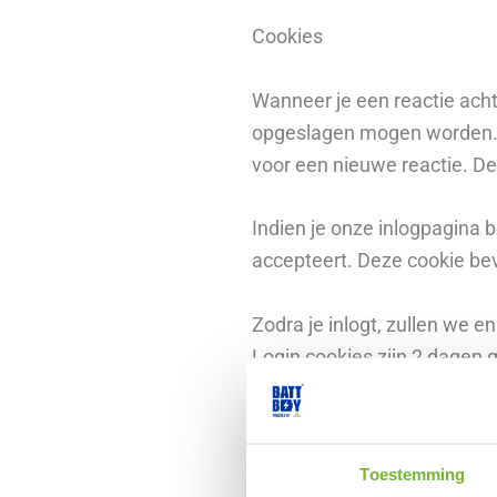
Cookies
Wanneer je een reactie achte
opgeslagen mogen worden. D
voor een nieuwe reactie. Dez
Indien je onze inlogpagina b
accepteert. Deze cookie bev
Zodra je inlogt, zullen we 
Login cookies zijn 2 dagen g
wordt je login 2 weken bewaa
Wanneer je een bericht wijz
Toestemming
cookie bevat geen persoonlij