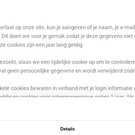
rlaat op onze site, kun je aangeven of je naam, je e-mail
it doen we voor je gemak zodat je deze gegevens niet o
e cookies zijn een jaar lang geldig.
ezoekt, slaan we een tijdelijke cookie op om te controler
at geen persoonlijke gegevens en wordt verwijderd zodra 
enkele cookies bewaren in verband met je login informati
eldig en cookies voor schermweergave opties 1 jaar. Als j
rd. Zodra je uitlogt van je account, worden login cookie
igt of publiceert wordt een aanvullende cookie door je 
Details
ke data en heeft enkel het post ID van het artikel wat je