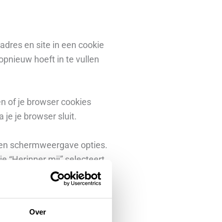
adres en site in een cookie
pnieuw hoeft in te vullen
en of je browser cookies
je je browser sluit.
e en schermweergave opties.
e “Herinner mij” selecteert,
s verwijderd.
browser opgeslagen. Deze
Over
 hebt bewerkt in zich. Deze