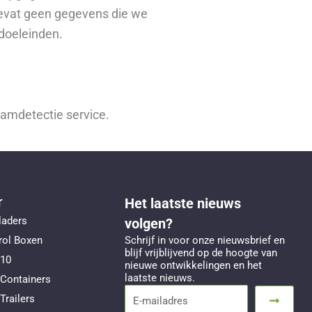
bevat geen gegevens die we
 doeleinden.
amdetectie service.
r
Het laatste nieuws
laders
volgen?
rol Boxen
Schrijf in voor onze nieuwsbrief en
blijf vrijblijvend op de hoogte van
10
nieuwe ontwikkelingen en het
laatste nieuws.
Containers
Submit
E-
railers