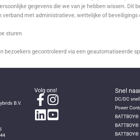
persoonlijke gegevens die we van je hebben wissen. Dit 
 verband met administratieve, wettelijke of beveiligings
oe sturen
an bezoekers gecontroleerd via een geautomatiseerde sp
Volg ons!
Snel naa
DC/DC snel
brids B.V.
Power Cont
BATTBOY® 
BATTBOY® 
l
BATTBOY® T
844