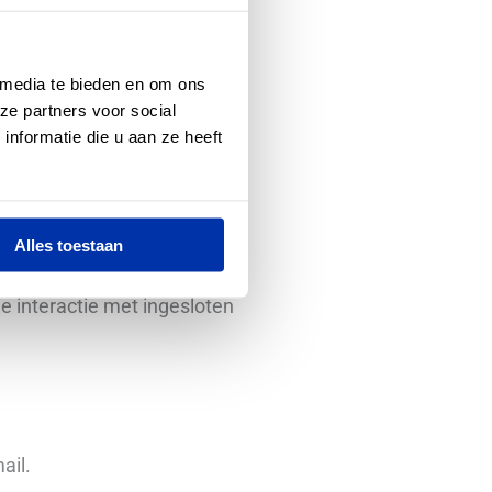
 media te bieden en om ons
ze partners voor social
nformatie die u aan ze heeft
ldingen, berichten, enz.).
deze andere site heeft
Alles toestaan
n derde partijen insluiten
de interactie met ingesloten
ail.