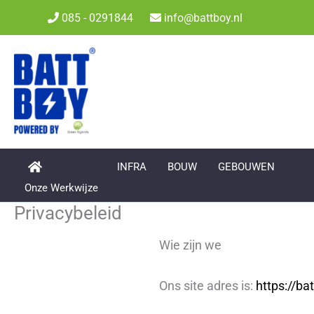
Ga
085 - 0291844
info@battboy.nl
naar
de
inhoud
INFRA
BOUW
GEBOUWEN
Onze Werkwijze
Privacybeleid
Wie zijn we
Ons site adres is:
https://bat