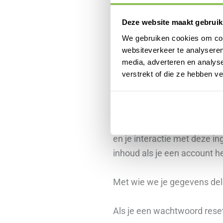
cookie is na een dag verlop
Deze website maakt gebruik
Ingesloten inhoud van ander
We gebruiken cookies om cont
websiteverkeer te analyseren
media, adverteren en analys
Berichten op deze site kunne
verstrekt of die ze hebben v
Ingesloten inhoud van ander
bezocht.
Deze sites kunnen gegevens 
en je interactie met deze in
inhoud als je een account he
Met wie we je gegevens de
Als je een wachtwoord reset