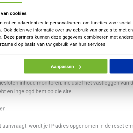
en.
 van cookies
e sites
ent en advertenties te personaliseren, om functies voor social
. Ook delen we informatie over uw gebruik van onze site met on
e. Deze partners kunnen deze gegevens combineren met andere i
n ingesloten inhoud bevatten (bijvoorbeeld video’s, afbee
erzameld op basis van uw gebruik van hun services.
e sites gedraagt zich exact hetzelfde alsof de bezoeker 
Aanpassen
over je verzamelen, cookies gebruiken, extra tracking va
gesloten inhoud monitoren, inclusief het vastleggen van 
bt en ingelogd bent op die site.
len
 aanvraagt, wordt je IP-adres opgenomen in de reset e-m