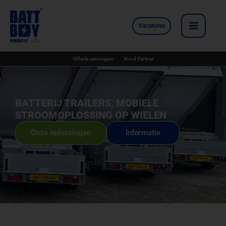
Ga
naar
Vacatures
de
inhoud
Offerte aanvragen
Word Partner
BATTERIJ TRAILERS, MOBIELE
STROOMOPLOSSING OP WIELEN
Onze oplossingen
Informatie