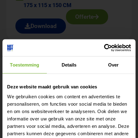
175 x 115 x 150 CM
Offerte
Download
Toestemming
Details
Over
Tijdelijk extra
Deze website maakt gebruik van cookies
vermogen nodig?
We gebruiken cookies om content en advertenties te
Productgegevens
personaliseren, om functies voor social media te bieden
Huur of lease eenvoudig
en om ons websiteverkeer te analyseren. Ook delen we
een batterij voor elk
Mobiel batterijsysteem
informatie over uw gebruik van onze site met onze
project.
Systeem geplaatst in degelijke
partners voor social media, adverteren en analyse. Deze
partners kunnen deze gegevens combineren met andere
Lees meer
aanhangwagen