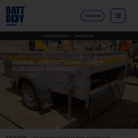
Ga
naar
Vacatures
de
inhoud
Offerte aanvragen
Word Partner
MOURIK – ONDERSTEUNING LADEN
ELEKTRISCH MATERIEEL