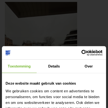
Toestemming
Details
Over
Tijdelijk extra
Deze website maakt gebruik van cookies
vermogen nodig?
We gebruiken cookies om content en advertenties te
personaliseren, om functies voor social media te bieden
Huur of lease eenvoudig
en om ons websiteverkeer te analyseren. Ook delen we
een batterij voor elk
®