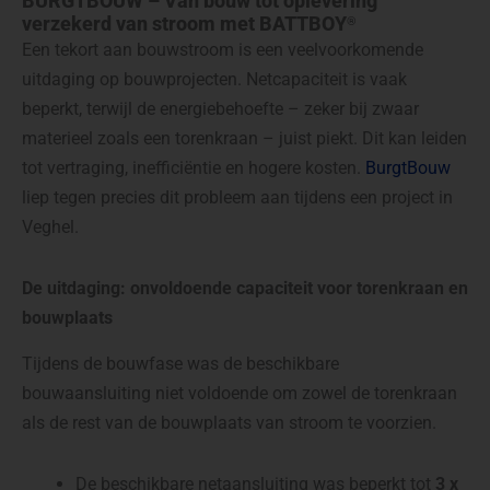
BURGTBOUW – Van bouw tot oplevering
verzekerd van stroom met BATTBOY
®
Een tekort aan bouwstroom is een veelvoorkomende
uitdaging op bouwprojecten. Netcapaciteit is vaak
beperkt, terwijl de energiebehoefte – zeker bij zwaar
materieel zoals een torenkraan – juist piekt. Dit kan leiden
tot vertraging, inefficiëntie en hogere kosten.
BurgtBouw
liep tegen precies dit probleem aan tijdens een project in
Veghel.
De uitdaging: onvoldoende capaciteit voor torenkraan en
bouwplaats
Tijdens de bouwfase was de beschikbare
bouwaansluiting niet voldoende om zowel de torenkraan
als de rest van de bouwplaats van stroom te voorzien.
De beschikbare netaansluiting was beperkt tot
3 x