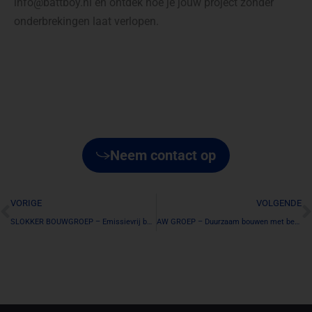
info@battboy.nl en ontdek hoe je jouw project zonder
onderbrekingen laat verlopen.
Neem contact op
Prev
N
VORIGE
VOLGENDE
SLOKKER BOUWGROEP – Emissievrij bouwen op Strandeiland Amsterdam
AW GROEP – Duurzaam bouwen met beperkte bouwstroom