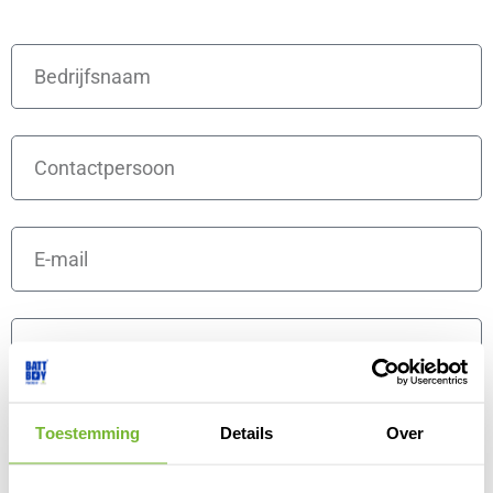
Bedrijfsnaam
Contactpersoon
E-
mail
Telefoon
Ik wil graag op de hoogte gehouden worden en ontvang
Toestemming
Details
Over
graag de nieuwsbrief