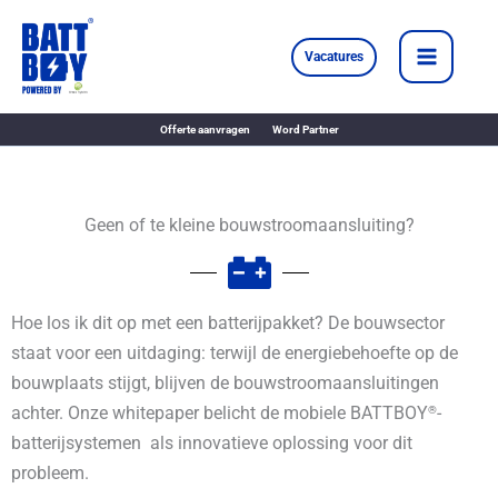
Ga
naar
Vacatures
de
inhoud
Offerte aanvragen
Word Partner
Geen of te kleine bouwstroomaansluiting?
Hoe los ik dit op met een batterijpakket? De bouwsector
staat voor een uitdaging: terwijl de energiebehoefte op de
bouwplaats stijgt, blijven de bouwstroomaansluitingen
achter. Onze whitepaper belicht de mobiele BATTBOY
-
®
batterijsystemen als innovatieve oplossing voor dit
probleem.