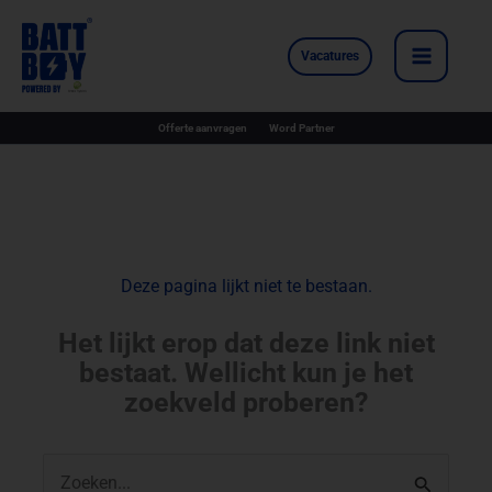
Ga
naar
Vacatures
de
inhoud
Offerte aanvragen
Word Partner
Deze pagina lijkt niet te bestaan.
Het lijkt erop dat deze link niet
bestaat. Wellicht kun je het
zoekveld proberen?
Zoek