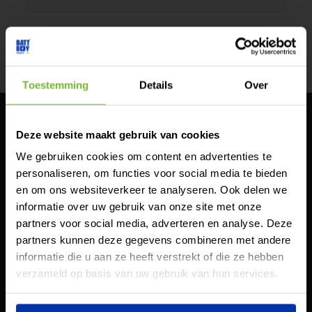
naar:
Toestemming
Details
Over
Tijdelijk extra
Deze website maakt gebruik van cookies
vermogen nodig?
We gebruiken cookies om content en advertenties te
personaliseren, om functies voor social media te bieden
Huur of lease eenvoudig
en om ons websiteverkeer te analyseren. Ook delen we
een batterij voor elk
informatie over uw gebruik van onze site met onze
project.
partners voor social media, adverteren en analyse. Deze
Contact
partners kunnen deze gegevens combineren met andere
Lees meer
BATTBOY®
informatie die u aan ze heeft verstrekt of die ze hebben
Of bel direct: 085 – 029 18
POWERED BY Green Hybrids B.V.
verzameld op basis van uw gebruik van hun services.
Duurzaamheidsring 11
44
4231 EX Meerkerk