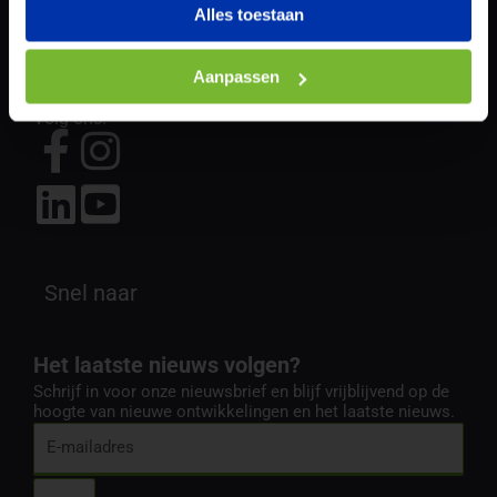
Alles toestaan
E-mail:
info@battboy.nl
Telefoon:
085 – 0291844
Aanpassen
Volg ons!
Snel naar
Het laatste nieuws volgen?
Schrijf in voor onze nieuwsbrief en blijf vrijblijvend op de
hoogte van nieuwe ontwikkelingen en het laatste nieuws.
E-
mailadres
Submit