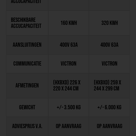
accucapaciteit
Beschikbare
160 KWh
320 KWh
accucapaciteit
Aansluitingen
400V 63A
400V 63A
Communicatie
Victron
Victron
(HxBxD) 226 x
(HxBxD) 259 x
Afmetingen
220 x 244 cm
244 x 299 cm
Gewicht
+/- 3.500 kg
+/- 6.000 kg
Adviesprijs v.a.
op aanvraag
op aanvraag