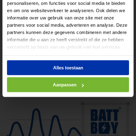
personaliseren, om functies voor social media te bieden
Huur of lease eenvoudig
Peakshaving
en om ons websiteverkeer te analyseren. Ook delen we
een batterij voor elk
informatie over uw gebruik van onze site met onze
Door congestie in het lichtnet krijgen veel bedrijven geen
project.
partners voor social media, adverteren en analyse. Deze
toestemming voor een aansluiting boven 3 x 80A. Iedere
partners kunnen deze gegevens combineren met andere
lichtnetaansluiting is gebaseerd op het hoogste
Lees meer
informatie die u aan ze heeft verstrekt of die ze hebben
piekverbruik. Door
Of bel direct: 085 – 029 18
verzameld op basis van uw gebruik van hun services.
het toepassen van onze BATTBOY Zero Emission Power
44
Systems kunt u tot 63A peakshaven of toevoegen aan uw
lichtnet. De BATTBOY accu container balanceert dan de
Alles toestaan
pieken in uw verbruik en opbrengst zodat het verhogen
van uw aansluiting voorkomen kan worden.
Aanpassen