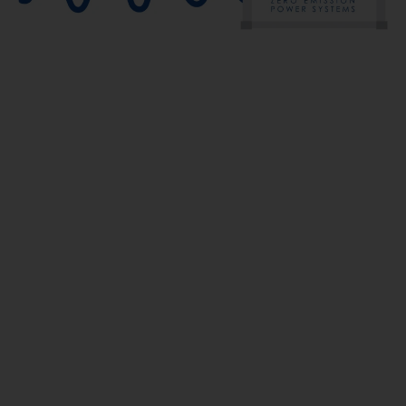
Zichtbaar duurzaam ondernemen?
Dan is de BATTBOY de perfecte oplossing. Alle BATTBOY
producten kunnen worden voorzien van het logo en de
huisstijl van uw bedrijf. Denk
bijvoorbeeld ook aan reclame-uitingen voor uw
evenement of sponsor. Wij verzorgen desgewenst het
ontwerp voor uw BATTBOY en zorgen dat
zij duidelijk herkenbaar zijn op ieder project. Op deze
manier laat u zien dat u écht duurzaam onderneemt.