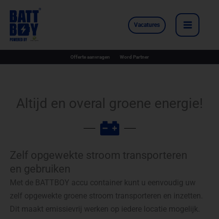
Ga
naar
Vacatures
de
inhoud
Offerte aanvragen
Word Partner
Altijd en overal groene energie!
Zelf opgewekte stroom transporteren
en gebruiken
Met de BATTBOY accu container kunt u eenvoudig uw
zelf opgewekte groene stroom transporteren en inzetten.
Dit maakt emissievrij werken op iedere locatie mogelijk.